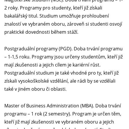
2 roky. Programy pro studenty, kteří již získali
bakalářský titul. Studium umožňuje prohloubení
znalostí ve vybraném oboru, zároveň si studenti osvojí
praktické dovednosti během stáží.
Postgraduální programy (PGD). Doba trvání programu
– 1-1,5 roku. Programy jsou určeny studentům, kteří již
mají zkušenosti a jejich cílem je kariérní růst.
Postgraduální studium je také vhodné pro ty, kteří již
získali vysokoškolské vzdělání, ale rádi by se vzdělali
také v jiném oboru či oblasti.
Master of Business Administration (MBA). Doba trvání
programu – 1 rok (2 semestry). Program je určen těm,
kteří již mají zkušenosti ve vybraném oboru a jejich