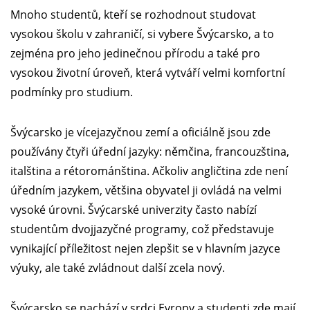
Mnoho studentů, kteří se rozhodnout studovat
vysokou školu v zahraničí, si vybere Švýcarsko, a to
zejména pro jeho jedinečnou přírodu a také pro
vysokou životní úroveň, která vytváří velmi komfortní
podmínky pro studium.
Švýcarsko je vícejazyčnou zemí a oficiálně jsou zde
používány čtyři úřední jazyky: němčina, francouzština,
italština a rétorománština. Ačkoliv angličtina zde není
úředním jazykem, většina obyvatel ji ovládá na velmi
vysoké úrovni. Švýcarské univerzity často nabízí
studentům dvojjazyčné programy, což představuje
vynikající příležitost nejen zlepšit se v hlavním jazyce
výuky, ale také zvládnout další zcela nový.
Švýcarsko se nachází v srdci Evropy a studenti zde mají