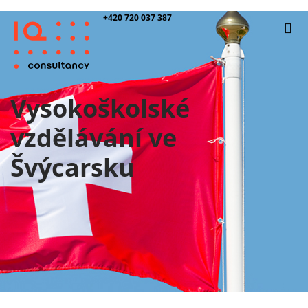
+420 720 037 387
Vysokoškolské
vzdělávání ve
Švýcarsku