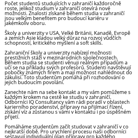
Počet studentů studujících v zahraničí každoročně
roste, jelikož studium v zahraničí otevírá nové
možnosti. Znalosti získané během studia v zahraničí
jsou velkým benefitem pro budoucí kariéru v
jakémkoliv oboru.
Školy a univerzity v USA, Velké Británii, Kanadě, Evropě
a zemích Asie kladou velký důraz na rozvoj vůdčích
schopností, kritického myšlení a soft skills.
Zahraniční školy a univerzity nabízejí možnosti
prestižních stáží v mezinárodních společnostech.
Během studia se studenti věnuji reálným případům a
učí se na příkladu svých profesorů. Studenti navštěvují
pobočky známých firem a mají možnost nahlédnout do
zákulisí. Toto studentům pomáhá při rozhodování o
jejich budoucím povolání.
Zanechte nám na sebe kontakt a my vám pomůžeme s
každým krokem na cestě ke studiu v zahraničí.
Odborníci IQ Consultancy vám rádi poradí v oblastech
karierního poradenství, přípravy na přijímací řízení,
získání víz a zůstanou s vámi v kontaktu i po úspěšném
přijetí.
Pomáháme studentům začít studovat v zahraničí v co
nejkratší době. Pro urychlení procesu naši odborníci
sestavují individuální plan přípravy pro každého