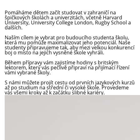
Pomáháme dětem začít studovat v zahraničí na
špičkových školách a univerzitách, včetně Harvard
University, University College London, Rugby School a
dalších.
Naším cílem je vybrat pro budoucího studenta školu,
která mu pomůže maximalizovat jeho potenciál. Naše
studenty připravujeme tak, aby mezi velkou konkurencí
boj o místo na jejich vysněné škole vyhráli.
Během přípravy vám zajistíme hodiny s britským
lektorem, který vás pečlivě připraví na přijímací řízení
vámi vybrané školy.
S námi můžete projít cestu od prvních jazykových kurzů
až po studium na střední či vysoké škole. Provedeme
vás všemi kroky až k začátku slibné kariéry.