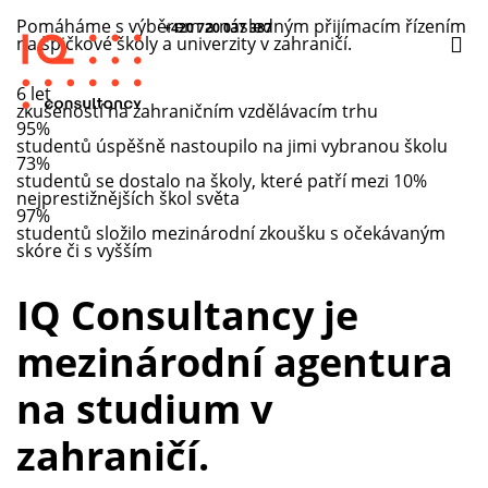
Pomáháme s výběrem a následným přijímacím řízením
+420 720 037 387
na špičkové školy a univerzity v zahraničí.
6 let
zkušeností na zahraničním vzdělávacím trhu
95%
studentů úspěšně nastoupilo na jimi vybranou školu
73%
studentů se dostalo na školy, které patří mezi 10%
nejprestižnějších škol světa
97%
studentů složilo mezinárodní zkoušku s očekávaným
skóre či s vyšším
IQ Consultancy je
mezinárodní agentura
na studium v
zahraničí.