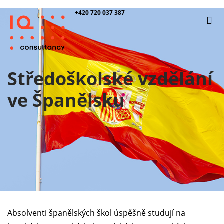
+420 720 037 387
Středoškolské vzdělání
ve Španělsku
Absolventi španělských škol úspěšně studují na